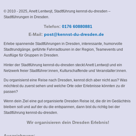
© 2010 - 2025, Anett Lentwojt, Stadtführung kennst-du-dresden –
Stadtführungen in Dresden.
Telefon:
0176 60880881
(link
E-Mail:
post@kennst-du-dresden.de
sends
Erlebe spannende Stadtführungen in Dresden, interessante, humorvolle
e-
Stadtrundgänge, geführte Fahrradtouren in der Region, Teamevents und
mail)
Ausflüge für Gruppen in Dresden.
Hinter der Stadtführung kennst-du-dresden steckt Anett Lentwojt und ein
Netzwerk freier Stadtführer:innen, Kulturschaffende und Veranstalter:innen.
Du organisierst eine Reise nach Dresden, kennst dich aber nicht aus? Was
möchtest du zuerst sehen und welche Orte oder Erlebnisse könnten zu dir
passen?
Wenn dein Ziel eine gut organisierte Dresden Reise ist, die dir im Gedächtnis
bleiben soll und auf der du die entspannen, dann bist du richtig bei der
Stadtführung kennst-du-dresden.
Wir organisieren dein Dresden Erlebnis!
Auszeichnung: