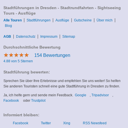
Stadtführungen in Dresden - Stadtrundfahrten - Sightseeing
Tours - Ausflüge
Alle Touren
Stadtführungen
Ausflüge
Gutscheine
Über mich
Blog
AGB
Datenschutz
Impressum
Sitemap
Durchschnittliche Bewertung
★
★
★
★
★
★
★
★
★
★
154
Bewertungen
4.88 von 5 Sternen
Stadtführung bewerten:
Sprechen Sie über Ihre Erlebnisse und empfehlen Sie uns weiter! So helfen
Sie anderen Touristen schnell eine gute Stadtführung in Dresden zu finden.
(link
(link
Ja, ich helfe gern und sende mein Feedback.
Google
,
Tripadvisor
,
(link
(link
is
is
Facebook
oder
Trustpilot
is
is
external)
external)
external)
external)
Informiert bleiben:
Facebook
Twitter
Xing
RSS Newsfeed