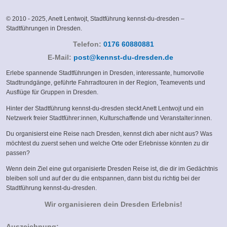
© 2010 - 2025, Anett Lentwojt, Stadtführung kennst-du-dresden –
Stadtführungen in Dresden.
Telefon:
0176 60880881
(link
E-Mail:
post@kennst-du-dresden.de
sends
Erlebe spannende Stadtführungen in Dresden, interessante, humorvolle
e-
Stadtrundgänge, geführte Fahrradtouren in der Region, Teamevents und
mail)
Ausflüge für Gruppen in Dresden.
Hinter der Stadtführung kennst-du-dresden steckt Anett Lentwojt und ein
Netzwerk freier Stadtführer:innen, Kulturschaffende und Veranstalter:innen.
Du organisierst eine Reise nach Dresden, kennst dich aber nicht aus? Was
möchtest du zuerst sehen und welche Orte oder Erlebnisse könnten zu dir
passen?
Wenn dein Ziel eine gut organisierte Dresden Reise ist, die dir im Gedächtnis
bleiben soll und auf der du die entspannen, dann bist du richtig bei der
Stadtführung kennst-du-dresden.
Wir organisieren dein Dresden Erlebnis!
Auszeichnung: