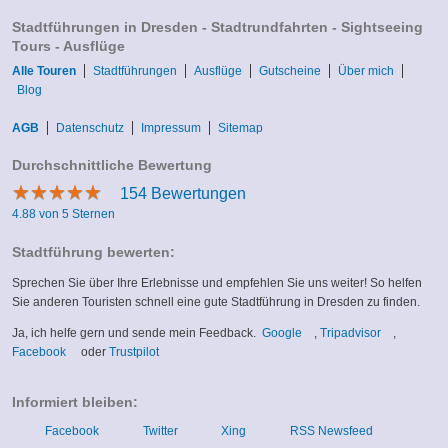
Stadtführungen in Dresden - Stadtrundfahrten - Sightseeing
Tours - Ausflüge
Alle Touren
Stadtführungen
Ausflüge
Gutscheine
Über mich
Blog
AGB
Datenschutz
Impressum
Sitemap
Durchschnittliche Bewertung
★
★
★
★
★
★
★
★
★
★
154
Bewertungen
4.88 von 5 Sternen
Stadtführung bewerten:
Sprechen Sie über Ihre Erlebnisse und empfehlen Sie uns weiter! So helfen
Sie anderen Touristen schnell eine gute Stadtführung in Dresden zu finden.
(link
(link
Ja, ich helfe gern und sende mein Feedback.
Google
,
Tripadvisor
,
(link
(link
is
is
Facebook
oder
Trustpilot
is
is
external)
external)
external)
external)
Informiert bleiben:
Facebook
Twitter
Xing
RSS Newsfeed