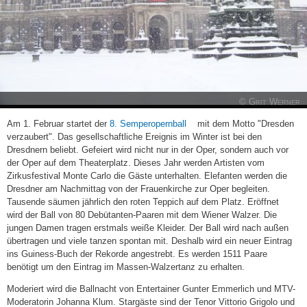
© Grit Werner
(link
Am 1. Februar startet der
8. Semperopernball
mit dem Motto "Dresden
is
verzaubert". Das gesellschaftliche Ereignis im Winter ist bei den
external)
Dresdnern beliebt. Gefeiert wird nicht nur in der Oper, sondern auch vor
der Oper auf dem Theaterplatz. Dieses Jahr werden Artisten vom
Zirkusfestival Monte Carlo die Gäste unterhalten. Elefanten werden die
Dresdner am Nachmittag von der Frauenkirche zur Oper begleiten.
Tausende säumen jährlich den roten Teppich auf dem Platz. Eröffnet
wird der Ball von 80 Debütanten-Paaren mit dem Wiener Walzer. Die
jungen Damen tragen erstmals weiße Kleider. Der Ball wird nach außen
übertragen und viele tanzen spontan mit. Deshalb wird ein neuer Eintrag
ins Guiness-Buch der Rekorde angestrebt. Es werden 1511 Paare
benötigt um den Eintrag im Massen-Walzertanz zu erhalten.
Moderiert wird die Ballnacht von Entertainer Gunter Emmerlich und MTV-
Moderatorin Johanna Klum. Stargäste sind der Tenor Vittorio Grigolo und