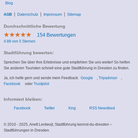
Blog
AGB
Datenschutz
Impressum
Sitemap
Durchschnittliche Bewertung
★
★
★
★
★
★
★
★
★
★
154
Bewertungen
4.88 von 5 Sternen
Stadtführung bewerten:
Sprechen Sie über Ihre Erlebnisse und empfehlen Sie uns weiter! So helfen
Sie anderen Touristen schnell eine gute Stadtführung in Dresden zu finden.
(link
(link
Ja, ich helfe gern und sende mein Feedback.
Google
,
Tripadvisor
,
(link
(link
is
is
Facebook
oder
Trustpilot
is
is
external)
external)
external)
external)
Informiert bleiben:
Facebook
Twitter
Xing
RSS Newsfeed
© 2010 - 2025, Anett Lentwojt, Stadtführung kennst-du-dresden –
Stadtführungen in Dresden.