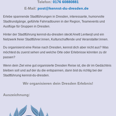
Telefon:
0176 60880881
(link
E-Mail:
post@kennst-du-dresden.de
sends
Erlebe spannende Stadtführungen in Dresden, interessante, humorvolle
e-
Stadtrundgänge, geführte Fahrradtouren in der Region, Teamevents und
mail)
Ausflüge für Gruppen in Dresden.
Hinter der Stadtführung kennst-du-dresden steckt Anett Lentwojt und ein
Netzwerk freier Stadtführer:innen, Kulturschaffende und Veranstalter:innen.
Du organisierst eine Reise nach Dresden, kennst dich aber nicht aus? Was
möchtest du zuerst sehen und welche Orte oder Erlebnisse könnten zu dir
passen?
Wenn dein Ziel eine gut organisierte Dresden Reise ist, die dir im Gedächtnis
bleiben soll und auf der du die entspannen, dann bist du richtig bei der
Stadtführung kennst-du-dresden.
Wir organisieren dein Dresden Erlebnis!
Auszeichnung: