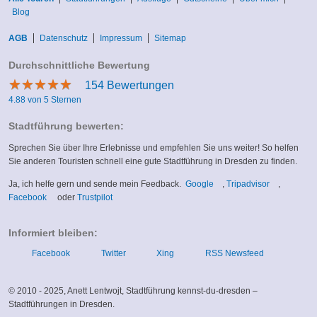
Blog
AGB
Datenschutz
Impressum
Sitemap
Durchschnittliche Bewertung
★
★
★
★
★
★
★
★
★
★
154
Bewertungen
4.88 von 5 Sternen
Stadtführung bewerten:
Sprechen Sie über Ihre Erlebnisse und empfehlen Sie uns weiter! So helfen
Sie anderen Touristen schnell eine gute Stadtführung in Dresden zu finden.
(link
(link
Ja, ich helfe gern und sende mein Feedback.
Google
,
Tripadvisor
,
(link
(link
is
is
Facebook
oder
Trustpilot
is
is
external)
external)
external)
external)
Informiert bleiben:
Facebook
Twitter
Xing
RSS Newsfeed
© 2010 - 2025, Anett Lentwojt, Stadtführung kennst-du-dresden –
Stadtführungen in Dresden.