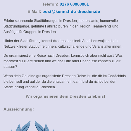
Telefon:
0176 60880881
(link
E-Mail:
post@kennst-du-dresden.de
sends
Erlebe spannende Stadtführungen in Dresden, interessante, humorvolle
e-
Stadtrundgänge, geführte Fahrradtouren in der Region, Teamevents und
mail)
Ausflüge für Gruppen in Dresden.
Hinter der Stadtführung kennst-du-dresden steckt Anett Lentwojt und ein
Netzwerk freier Stadtführer:innen, Kulturschaffende und Veranstalter:innen.
Du organisierst eine Reise nach Dresden, kennst dich aber nicht aus? Was
möchtest du zuerst sehen und welche Orte oder Erlebnisse könnten zu dir
passen?
Wenn dein Ziel eine gut organisierte Dresden Reise ist, die dir im Gedächtnis
bleiben soll und auf der du die entspannen, dann bist du richtig bei der
Stadtführung kennst-du-dresden.
Wir organisieren dein Dresden Erlebnis!
Auszeichnung: