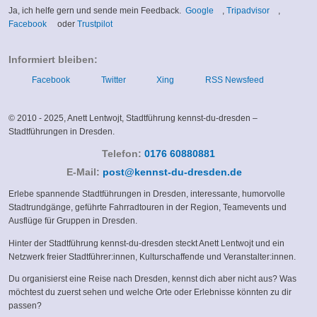
(link
(link
Ja, ich helfe gern und sende mein Feedback.
Google
,
Tripadvisor
,
(link
(link
is
is
Facebook
oder
Trustpilot
is
is
external)
external)
external)
external)
Informiert bleiben:
Facebook
Twitter
Xing
RSS Newsfeed
© 2010 - 2025, Anett Lentwojt, Stadtführung kennst-du-dresden –
Stadtführungen in Dresden.
Telefon:
0176 60880881
(link
E-Mail:
post@kennst-du-dresden.de
sends
Erlebe spannende Stadtführungen in Dresden, interessante, humorvolle
e-
Stadtrundgänge, geführte Fahrradtouren in der Region, Teamevents und
mail)
Ausflüge für Gruppen in Dresden.
Hinter der Stadtführung kennst-du-dresden steckt Anett Lentwojt und ein
Netzwerk freier Stadtführer:innen, Kulturschaffende und Veranstalter:innen.
Du organisierst eine Reise nach Dresden, kennst dich aber nicht aus? Was
möchtest du zuerst sehen und welche Orte oder Erlebnisse könnten zu dir
passen?