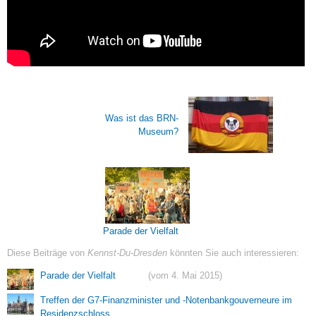
Was ist das BRN-
Museum?
Parade der Vielfalt
Diese Beiträge von
Kennst-Du-Dresden
könnten Sie auch interessieren:
Parade der Vielfalt
(vom 4. Mai 2015)
Treffen der G7-Finanzminister und -Notenbankgouverneure im
Residenzschloss