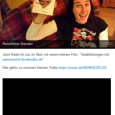
Reiseführer Dresden
© KDD
Jetzt findet ihr uns im Netz mit einem kleinen Film. "Stadtführungen mit
www.kennst-du-dresden.de
"
(link
Hier gehts zu unserem kleinen Trailer
https://youtu.be/NGWHZ2fF12A
is
extern