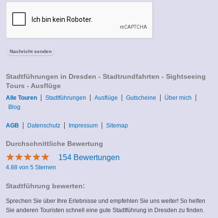
Stadtführungen in Dresden - Stadtrundfahrten - Sightseeing
Tours - Ausflüge
Alle Touren
Stadtführungen
Ausflüge
Gutscheine
Über mich
Blog
AGB
Datenschutz
Impressum
Sitemap
Durchschnittliche Bewertung
★
★
★
★
★
★
★
★
★
★
154
Bewertungen
4.88 von 5 Sternen
Stadtführung bewerten:
Sprechen Sie über Ihre Erlebnisse und empfehlen Sie uns weiter! So helfen
Sie anderen Touristen schnell eine gute Stadtführung in Dresden zu finden.