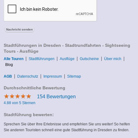
Stadtführungen in Dresden - Stadtrundfahrten - Sightseeing
Tours - Ausflüge
Alle Touren
Stadtführungen
Ausflüge
Gutscheine
Über mich
Blog
AGB
Datenschutz
Impressum
Sitemap
Durchschnittliche Bewertung
★
★
★
★
★
★
★
★
★
★
154
Bewertungen
4.88 von 5 Sternen
Stadtführung bewerten:
Sprechen Sie über Ihre Erlebnisse und empfehlen Sie uns weiter! So helfen
Sie anderen Touristen schnell eine gute Stadtführung in Dresden zu finden.