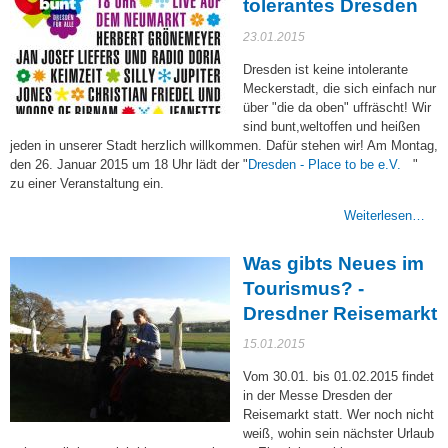
tolerantes Dresden
23.01.2015
Dresden ist keine intolerante
Meckerstadt, die sich einfach nur
über "die da oben" uffräscht! Wir
sind bunt,weltoffen und heißen
jeden in unserer Stadt herzlich willkommen. Dafür stehen wir! Am Montag,
(link
den 26. Januar 2015 um 18 Uhr lädt der "
Dresden - Place to be e.V.
"
is
zu einer Veranstaltung ein.
external
Weiterlesen…
Was gibts Neues im
Tourismus? -
Dresdner Reisemarkt
15.01.2015
Vom 30.01. bis 01.02.2015 findet
in der Messe Dresden der
Reisemarkt statt. Wer noch nicht
weiß, wohin sein nächster Urlaub