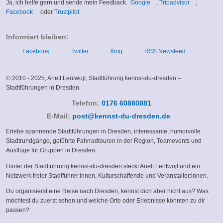
(link
(link
Ja, ich helfe gern und sende mein Feedback.
Google
,
Tripadvisor
,
(link
(link
is
is
Facebook
oder
Trustpilot
is
is
external)
external)
external)
external)
Informiert bleiben:
Facebook
Twitter
Xing
RSS Newsfeed
© 2010 - 2025, Anett Lentwojt, Stadtführung kennst-du-dresden –
Stadtführungen in Dresden.
Telefon:
0176 60880881
(link
E-Mail:
post@kennst-du-dresden.de
sends
Erlebe spannende Stadtführungen in Dresden, interessante, humorvolle
e-
Stadtrundgänge, geführte Fahrradtouren in der Region, Teamevents und
mail)
Ausflüge für Gruppen in Dresden.
Hinter der Stadtführung kennst-du-dresden steckt Anett Lentwojt und ein
Netzwerk freier Stadtführer:innen, Kulturschaffende und Veranstalter:innen.
Du organisierst eine Reise nach Dresden, kennst dich aber nicht aus? Was
möchtest du zuerst sehen und welche Orte oder Erlebnisse könnten zu dir
passen?