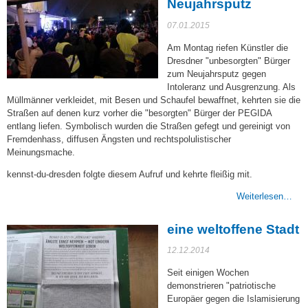
Neujahrsputz
07.01.2015
Am Montag riefen Künstler die
Dresdner "unbesorgten" Bürger
zum Neujahrsputz gegen
Intoleranz und Ausgrenzung. Als
Müllmänner verkleidet, mit Besen und Schaufel bewaffnet, kehrten sie die
Straßen auf denen kurz vorher die "besorgten" Bürger der PEGIDA
entlang liefen. Symbolisch wurden die Straßen gefegt und gereinigt von
Fremdenhass, diffusen Ängsten und rechtspolulistischer
Meinungsmache.
kennst-du-dresden folgte diesem Aufruf und kehrte fleißig mit.
Weiterlesen…
eine weltoffene Stadt
12.12.2014
Seit einigen Wochen
demonstrieren "patriotische
Europäer gegen die Islamisierung