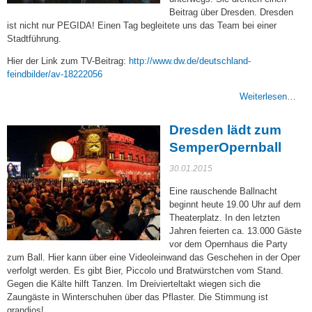
Beitrag über Dresden. Dresden
ist nicht nur PEGIDA! Einen Tag begleitete uns das Team bei einer
Stadtführung.
Hier der Link zum TV-Beitrag:
http://www.dw.de/deutschland-
(link
feindbilder/av-18222056
is
Weiterlesen…
external)
Dresden lädt zum
SemperOpernball
30.01.2015
Eine rauschende Ballnacht
beginnt heute 19.00 Uhr auf dem
Theaterplatz. In den letzten
Jahren feierten ca. 13.000 Gäste
vor dem Opernhaus die Party
zum Ball. Hier kann über eine Videoleinwand das Geschehen in der Oper
verfolgt werden. Es gibt Bier, Piccolo und Bratwürstchen vom Stand.
Gegen die Kälte hilft Tanzen. Im Dreivierteltakt wiegen sich die
Zaungäste in Winterschuhen über das Pflaster. Die Stimmung ist
grandios!