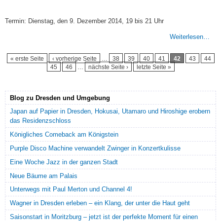
Termin: Dienstag, den 9. Dezember 2014, 19 bis 21 Uhr
Weiterlesen…
Seiten
« erste Seite
‹ vorherige Seite
…
38
39
40
41
42
43
44
45
46
…
nächste Seite ›
letzte Seite »
Blog zu Dresden und Umgebung
Japan auf Papier in Dresden, Hokusai, Utamaro und Hiroshige erobern
das Residenzschloss
Königliches Comeback am Königstein
Purple Disco Machine verwandelt Zwinger in Konzertkulisse
Eine Woche Jazz in der ganzen Stadt
Neue Bäume am Palais
Unterwegs mit Paul Merton und Channel 4!
Wagner in Dresden erleben – ein Klang, der unter die Haut geht
Saisonstart in Moritzburg – jetzt ist der perfekte Moment für einen