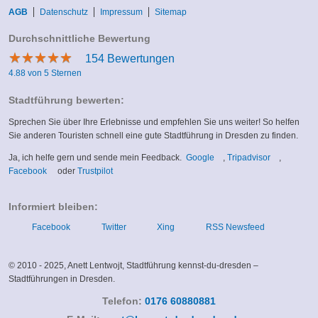
AGB
Datenschutz
Impressum
Sitemap
Durchschnittliche Bewertung
★
★
★
★
★
★
★
★
★
★
154
Bewertungen
4.88 von 5 Sternen
Stadtführung bewerten:
Sprechen Sie über Ihre Erlebnisse und empfehlen Sie uns weiter! So helfen
Sie anderen Touristen schnell eine gute Stadtführung in Dresden zu finden.
(link
(link
Ja, ich helfe gern und sende mein Feedback.
Google
,
Tripadvisor
,
(link
(link
is
is
Facebook
oder
Trustpilot
is
is
external)
external)
external)
external)
Informiert bleiben:
Facebook
Twitter
Xing
RSS Newsfeed
© 2010 - 2025, Anett Lentwojt, Stadtführung kennst-du-dresden –
Stadtführungen in Dresden.
Telefon:
0176 60880881