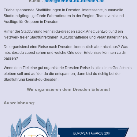
(link
E-Mail:
post@kennst-du-dresden.de
sends
Erlebe spannende Stadtführungen in Dresden, interessante, humorvolle
e-
Stadtrundgänge, geführte Fahrradtouren in der Region, Teamevents und
mail)
Ausflüge für Gruppen in Dresden.
Hinter der Stadtführung kennst-du-dresden steckt Anett Lentwojt und ein
Netzwerk freier Stadtführer:innen, Kulturschaffende und Veranstalter:innen.
Du organisierst eine Reise nach Dresden, kennst dich aber nicht aus? Was
möchtest du zuerst sehen und welche Orte oder Erlebnisse könnten zu dir
passen?
Wenn dein Ziel eine gut organisierte Dresden Reise ist, die dir im Gedächtnis
bleiben soll und auf der du die entspannen, dann bist du richtig bei der
Stadtführung kennst-du-dresden.
Wir organisieren dein Dresden Erlebnis!
Auszeichnung: