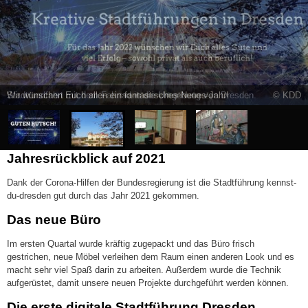
Stadtrundfahrt mit dem Fahrrad in die Umgebung von Dresden.
© KDD
Jahresrückblick auf 2021
Dank der Corona-Hilfen der Bundesregierung ist die Stadtführung kennst-
du-dresden gut durch das Jahr 2021 gekommen.
Das neue Büro
Im ersten Quartal wurde kräftig zugepackt und das Büro frisch
gestrichen, neue Möbel verleihen dem Raum einen anderen Look und es
macht sehr viel Spaß darin zu arbeiten. Außerdem wurde die Technik
aufgerüstet, damit unsere neuen Projekte durchgeführt werden können.
Die erste digitale Stadtführung Dresden