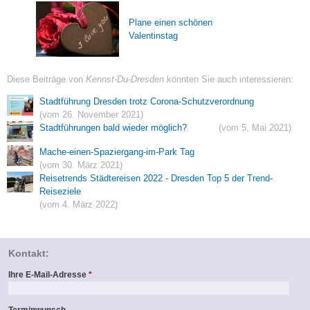
Plane einen schönen
Valentinstag
Diese Beiträge von
Kennst-Du-Dresden
könnten Sie auch interessieren:
Stadtführung Dresden trotz Corona-Schutzverordnung
(vom 26. November 2021)
Stadtführungen bald wieder möglich?
(vom 5. Mai 2021)
Mache-einen-Spaziergang-im-Park Tag
(vom 30. März 2021)
Reisetrends Städtereisen 2022 - Dresden Top 5 der Trend-
Reiseziele
(vom 4. März 2022)
Kontakt:
Ihre E-Mail-Adresse
*