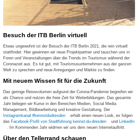
Besuch der ITB Berlin virtuell
Etwas ungewohnt ist der Besuch der ITB Berlin 2021, die rein virtuell
stattfindet. Hier gewinnen wir neue Projektpartner und tauschen uns in
Foren und Veranstaltungen über die Trends im Tourismus während der
Coronazeit aus. Es tut gut, mit Tourismusunternehmen aus der ganzen
Welt zu sprechen und neue Anregungen und Märkte zu finden.
Mit neuem Wissen fit für die Zukunft
Das geringe Reisevolumen aufgrund der Corona-Pandemie begreifen wir
als Chance und nutzen die freie Zeit für Weiterbildungen. Das gesamte
Jahr belegen wir Kurse in den Bereichen Medien, Social Media
Management, Bildbearbeitung und kreative Gestaltung. Der
(link
Instagramkanal #kennstdudresden
erhält einen neuen Look, es folgen
is
(link
das
Facebook-Profil von Stadtführung kennst-du-dresden
und
LinkedIn
(link
external)
is
. Im Kommenden Jahr widmen wir uns dem neuen Internetauftritt.
is
external)
Über den Tellerrand schauen
external)