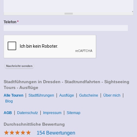
Telefon
*
Stadtführungen in Dresden - Stadtrundfahrten - Sightseeing
Tours - Ausflüge
Alle Touren
Stadtführungen
Ausflüge
Gutscheine
Über mich
Blog
AGB
Datenschutz
Impressum
Sitemap
Durchschnittliche Bewertung
★
★
★
★
★
★
★
★
★
★
154
Bewertungen