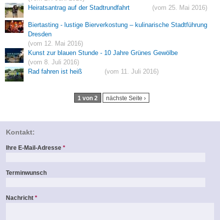
Heiratsantrag auf der Stadtrundfahrt
(vom 25. Mai 2016)
Biertasting - lustige Bierverkostung – kulinarische Stadtführung
Dresden
(vom 12. Mai 2016)
Kunst zur blauen Stunde - 10 Jahre Grünes Gewölbe
(vom 8. Juli 2016)
Rad fahren ist heiß
(vom 11. Juli 2016)
1 von 2
nächste Seite ›
Kontakt:
Ihre E-Mail-Adresse
*
Terminwunsch
Nachricht
*