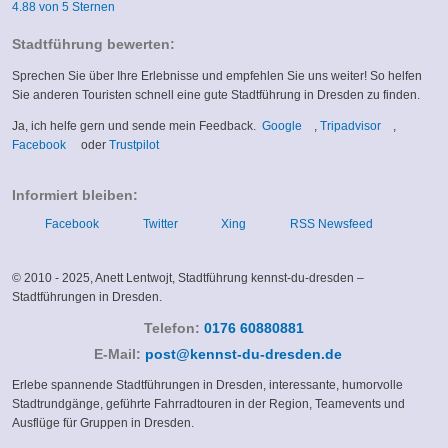
4.88 von 5 Sternen
Stadtführung bewerten:
Sprechen Sie über Ihre Erlebnisse und empfehlen Sie uns weiter! So helfen
Sie anderen Touristen schnell eine gute Stadtführung in Dresden zu finden.
(link
(link
Ja, ich helfe gern und sende mein Feedback.
Google
,
Tripadvisor
,
(link
(link
is
is
Facebook
oder
Trustpilot
is
is
external)
external)
external)
external)
Informiert bleiben:
Facebook
Twitter
Xing
RSS Newsfeed
© 2010 - 2025, Anett Lentwojt, Stadtführung kennst-du-dresden –
Stadtführungen in Dresden.
Telefon:
0176 60880881
(link
E-Mail:
post@kennst-du-dresden.de
sends
Erlebe spannende Stadtführungen in Dresden, interessante, humorvolle
e-
Stadtrundgänge, geführte Fahrradtouren in der Region, Teamevents und
mail)
Ausflüge für Gruppen in Dresden.