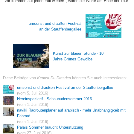
"Wir kommen auf jeden Fall wieder!", waren die Worte am Ende der Tour.
umsonst und draußen Festival
an der Stauffenbergallee
Kunst zur blauen Stunde - 10
Jahre Grünes Gewölbe
Diese Beiträge von
Kennst-Du-Dresden
könnten Sie auch interessieren:
umsonst und draußen Festival an der Stauffenbergallee
(vom 5. Juli 2016)
Hereinspaziert! - Schaubudensommer 2016
(vom 1. Juli 2016)
naviki Radroutenplaner auf arabisch - mehr Unabhängigkeit mit
Fahrrad
(vom 1. Juli 2016)
Palais Sommer braucht Unterstützung
(vom 27. Juni 2016)