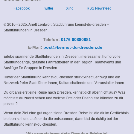
Facebook
Twitter
Xing
RSS Newsfeed
© 2010 - 2025, Anett Lentwojt, Stadtführung kennst-du-dresden –
Stadtführungen in Dresden.
Telefon:
0176 60880881
(link
E-Mail:
post@kennst-du-dresden.de
sends
Erlebe spannende Stadtführungen in Dresden, interessante, humorvolle
e-
Stadtrundgänge, geführte Fahrradtouren in der Region, Teamevents und
mail)
Ausflüge für Gruppen in Dresden.
Hinter der Stadtführung kennst-du-dresden steckt Anett Lentwojt und ein
Netzwerk freier Stadtführer:innen, Kulturschaffende und Veranstalter:innen.
Du organisierst eine Reise nach Dresden, kennst dich aber nicht aus? Was
möchtest du zuerst sehen und welche Orte oder Erlebnisse könnten zu dir
passen?
Wenn dein Ziel eine gut organisierte Dresden Reise ist, die dir im Gedächtnis
bleiben soll und auf der du die entspannen, dann bist du richtig bei der
Stadtführung kennst-du-dresden.
Wir organisieren dein Dresden Erlebnis!