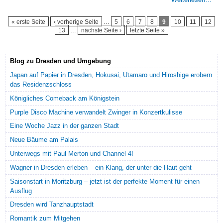
Seiten
« erste Seite
‹ vorherige Seite
…
5
6
7
8
9
10
11
12
13
…
nächste Seite ›
letzte Seite »
Blog zu Dresden und Umgebung
Japan auf Papier in Dresden, Hokusai, Utamaro und Hiroshige erobern
das Residenzschloss
Königliches Comeback am Königstein
Purple Disco Machine verwandelt Zwinger in Konzertkulisse
Eine Woche Jazz in der ganzen Stadt
Neue Bäume am Palais
Unterwegs mit Paul Merton und Channel 4!
Wagner in Dresden erleben – ein Klang, der unter die Haut geht
Saisonstart in Moritzburg – jetzt ist der perfekte Moment für einen
Ausflug
Dresden wird Tanzhauptstadt
Romantik zum Mitgehen