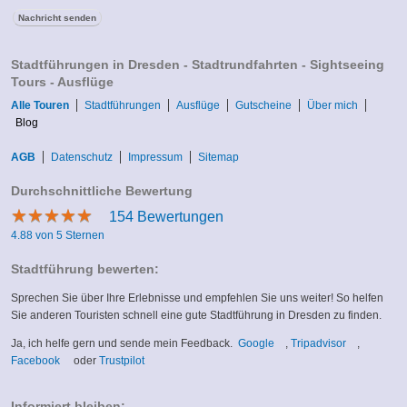
Stadtführungen in Dresden - Stadtrundfahrten - Sightseeing
Tours - Ausflüge
Alle Touren
Stadtführungen
Ausflüge
Gutscheine
Über mich
Blog
AGB
Datenschutz
Impressum
Sitemap
Durchschnittliche Bewertung
★
★
★
★
★
★
★
★
★
★
154
Bewertungen
4.88 von 5 Sternen
Stadtführung bewerten:
Sprechen Sie über Ihre Erlebnisse und empfehlen Sie uns weiter! So helfen
Sie anderen Touristen schnell eine gute Stadtführung in Dresden zu finden.
(link
(link
Ja, ich helfe gern und sende mein Feedback.
Google
,
Tripadvisor
,
(link
(link
is
is
Facebook
oder
Trustpilot
is
is
external)
external)
external)
external)
Informiert bleiben: