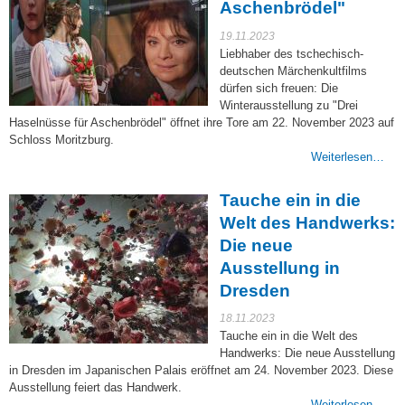
Aschenbrödel"
19.11.2023
Liebhaber des tschechisch-
deutschen Märchenkultfilms
dürfen sich freuen: Die
Winterausstellung zu "Drei
Haselnüsse für Aschenbrödel" öffnet ihre Tore am 22. November 2023 auf
Schloss Moritzburg.
Weiterlesen…
Tauche ein in die
Welt des Handwerks:
Die neue
Ausstellung in
Dresden
18.11.2023
Tauche ein in die Welt des
Handwerks: Die neue Ausstellung
in Dresden im Japanischen Palais eröffnet am 24. November 2023. Diese
Ausstellung feiert das Handwerk.
Weiterlesen…