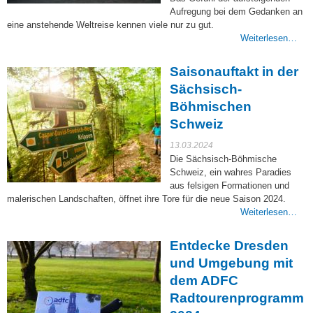
Aufregung bei dem Gedanken an
eine anstehende Weltreise kennen viele nur zu gut.
Weiterlesen…
Saisonauftakt in der
Sächsisch-
Böhmischen
Schweiz
13.03.2024
Die Sächsisch-Böhmische
Schweiz, ein wahres Paradies
aus felsigen Formationen und
malerischen Landschaften, öffnet ihre Tore für die neue Saison 2024.
Weiterlesen…
Entdecke Dresden
und Umgebung mit
dem ADFC
Radtourenprogramm