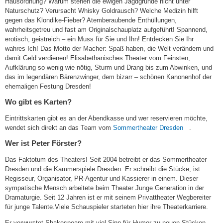
Hausordnung? Warum stehen die ewigen Jagdgründe nicht unter
Naturschutz? Verursacht Whisky Goldrausch? Welche Medizin hilft
gegen das Klondike-Fieber? Atemberaubende Enthüllungen,
wahrheitsgetreu und fast am Originalschauplatz aufgeführt! Spannend,
erotisch, geistreich – ein Muss für Sie und Ihn! Entdecken Sie Ihr
wahres Ich! Das Motto der Macher: Spaß haben, die Welt verändern und
damit Geld verdienen! Elisabethanisches Theater vom Feinsten,
Aufklärung so wenig wie nötig, Sturm und Drang bis zum Abwinken, und
das im legendären Bärenzwinger, dem bizarr – schönen Kanonenhof der
ehemaligen Festung Dresden!
Wo gibt es Karten?
Eintrittskarten gibt es an der Abendkasse und wer reservieren möchte,
(link
wendet sich direkt an das Team vom
Sommertheater Dresden
.
is
Wer ist Peter Förster?
external)
Das Faktotum des Theaters! Seit 2004 betreibt er das Sommertheater
Dresden und die Kammerspiele Dresden. Er schreibt die Stücke, ist
Regisseur, Organisator, PR-Agentur und Kassierer in einem. Dieser
sympatische Mensch arbeitete beim Theater Junge Generation in der
Dramaturgie. Seit 12 Jahren ist er mit seinem Privattheater Wegbereiter
für junge Talente.Viele Schauspieler starteten hier ihre Theaterkarriere.
Er verwurstet Shakespeare mit viel Sinn für Humor zu neuen Stücken