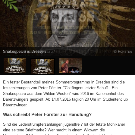
Was agt bloß Karl May dazu?
© Förster
Ein fester Bestandteil meines Sommerprogramms in Dresden sind die
Inszenierungen von Peter Förster. "Coltfingers letzter Schuß - Ein
Shakespeare aus dem Wilden Westen" wird 2016 im Kanonenhof des
Bärenzwingers gespielt. Ab 14.07.2016 täglich 20 Uhr im Studentenclub
Bärenzwinger.
Was schreibt Peter Förster zur Handlung?
Sind die Lederstrumpferzählungen jugendfrei? Ist der letzte Mohikaner
eine seltene Briefmarke? Wer macht in einem Wigwam die