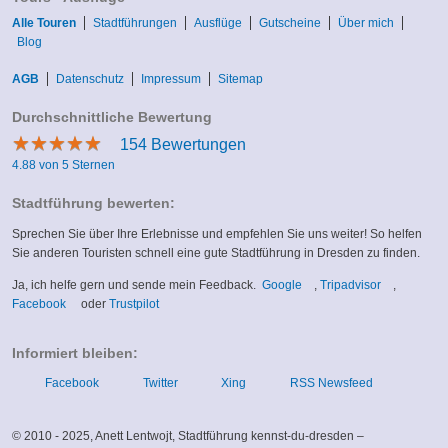
Alle Touren
Stadtführungen
Ausflüge
Gutscheine
Über mich
Blog
AGB
Datenschutz
Impressum
Sitemap
Durchschnittliche Bewertung
★
★
★
★
★
★
★
★
★
★
154
Bewertungen
4.88 von 5 Sternen
Stadtführung bewerten:
Sprechen Sie über Ihre Erlebnisse und empfehlen Sie uns weiter! So helfen
Sie anderen Touristen schnell eine gute Stadtführung in Dresden zu finden.
(link
(link
Ja, ich helfe gern und sende mein Feedback.
Google
,
Tripadvisor
,
(link
(link
is
is
Facebook
oder
Trustpilot
is
is
external)
external)
external)
external)
Informiert bleiben:
Facebook
Twitter
Xing
RSS Newsfeed
© 2010 - 2025, Anett Lentwojt, Stadtführung kennst-du-dresden –