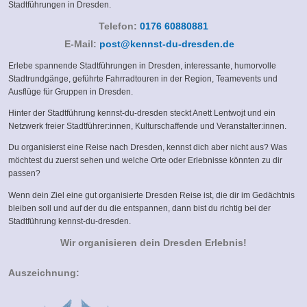
Stadtführungen in Dresden.
Telefon:
0176 60880881
(link
E-Mail:
post@kennst-du-dresden.de
sends
Erlebe spannende Stadtführungen in Dresden, interessante, humorvolle
e-
Stadtrundgänge, geführte Fahrradtouren in der Region, Teamevents und
mail)
Ausflüge für Gruppen in Dresden.
Hinter der Stadtführung kennst-du-dresden steckt Anett Lentwojt und ein
Netzwerk freier Stadtführer:innen, Kulturschaffende und Veranstalter:innen.
Du organisierst eine Reise nach Dresden, kennst dich aber nicht aus? Was
möchtest du zuerst sehen und welche Orte oder Erlebnisse könnten zu dir
passen?
Wenn dein Ziel eine gut organisierte Dresden Reise ist, die dir im Gedächtnis
bleiben soll und auf der du die entspannen, dann bist du richtig bei der
Stadtführung kennst-du-dresden.
Wir organisieren dein Dresden Erlebnis!
Auszeichnung: