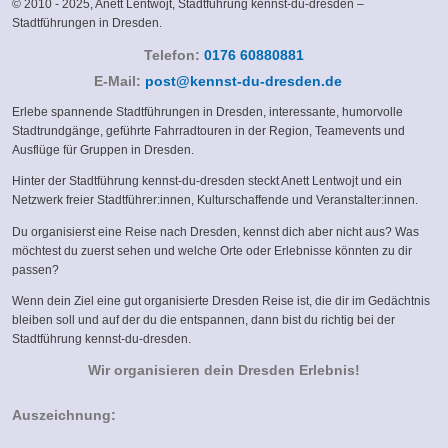
© 2010 - 2025, Anett Lentwojt, Stadtführung kennst-du-dresden –
Stadtführungen in Dresden.
Telefon:
0176 60880881
(link
E-Mail:
post@kennst-du-dresden.de
sends
Erlebe spannende Stadtführungen in Dresden, interessante, humorvolle
e-
Stadtrundgänge, geführte Fahrradtouren in der Region, Teamevents und
mail)
Ausflüge für Gruppen in Dresden.
Hinter der Stadtführung kennst-du-dresden steckt Anett Lentwojt und ein
Netzwerk freier Stadtführer:innen, Kulturschaffende und Veranstalter:innen.
Du organisierst eine Reise nach Dresden, kennst dich aber nicht aus? Was
möchtest du zuerst sehen und welche Orte oder Erlebnisse könnten zu dir
passen?
Wenn dein Ziel eine gut organisierte Dresden Reise ist, die dir im Gedächtnis
bleiben soll und auf der du die entspannen, dann bist du richtig bei der
Stadtführung kennst-du-dresden.
Wir organisieren dein Dresden Erlebnis!
Auszeichnung: