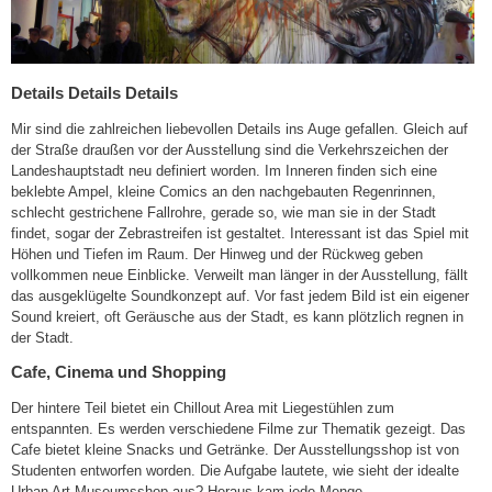
Details Details Details
Mir sind die zahlreichen liebevollen Details ins Auge gefallen. Gleich auf
der Straße draußen vor der Ausstellung sind die Verkehrszeichen der
Landeshauptstadt neu definiert worden. Im Inneren finden sich eine
beklebte Ampel, kleine Comics an den nachgebauten Regenrinnen,
schlecht gestrichene Fallrohre, gerade so, wie man sie in der Stadt
findet, sogar der Zebrastreifen ist gestaltet. Interessant ist das Spiel mit
Höhen und Tiefen im Raum. Der Hinweg und der Rückweg geben
vollkommen neue Einblicke. Verweilt man länger in der Ausstellung, fällt
das ausgeklügelte Soundkonzept auf. Vor fast jedem Bild ist ein eigener
Sound kreiert, oft Geräusche aus der Stadt, es kann plötzlich regnen in
der Stadt.
Cafe, Cinema und Shopping
Der hintere Teil bietet ein Chillout Area mit Liegestühlen zum
entspannten. Es werden verschiedene Filme zur Thematik gezeigt. Das
Cafe bietet kleine Snacks und Getränke. Der Ausstellungsshop ist von
Studenten entworfen worden. Die Aufgabe lautete, wie sieht der idealte
Urban Art Museumsshop aus? Heraus kam jede Menge