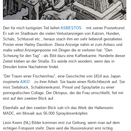
(link
Den für mich lustigsten Teil liefert
ASBESTOS
mit seiner Posterkunst.
is
Er sah im Stadtraum die vielen Verlustanzeigen von Katzen, Hunden,
external)
Schals, Schlüssel etc., heraus stach ihm ein sehr liebevoll gestaltetes
Poster einer Harley Davidson. Diese Anzeige nahm er zum Anlass und
malte selbst Anzeigenposter mit Dingen die er verloren hat: "Den
Schwung für den Tag" - als Bild dazu eine Kaffeekanne. Hunderte dieser
Zettel kleben an der Straße. Es würde mich wundern, wenn das in
Dresden keine Nachahmer findet.
"Der Traum einer Fischersfrau", eine Geschichte von 1814 aus Japan
(link
inspirierte
AIKO
zu ihrer Arbeit. Sie baute einen Rotlichtbezirk auf. Sie
is
mixt Siebdruck, Schablonenkunst, Pinsel und Sprayfarbe zu einer
external)
pornografischen Collage. Der Oktopus, der die Frau umschließt, fiel mir
erst auf den zweiten Blick auf.
Ebenfalls auf den zweiten Blick sah ich das Werk der Hallenserin
MADC, ein Mosaik aus 56.000 Spraydosenköpfen.
Leon Keers (NL) Bilder kommen erst zur Geltung, wenn man auf dem
richtigen Fotopoint steht. Dann wird die Illusionskunst erst richtig