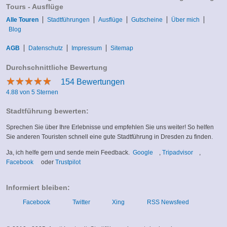
Tours - Ausflüge
Alle Touren
Stadtführungen
Ausflüge
Gutscheine
Über mich
Blog
AGB
Datenschutz
Impressum
Sitemap
Durchschnittliche Bewertung
★
★
★
★
★
★
★
★
★
★
154
Bewertungen
4.88 von 5 Sternen
Stadtführung bewerten:
Sprechen Sie über Ihre Erlebnisse und empfehlen Sie uns weiter! So helfen
Sie anderen Touristen schnell eine gute Stadtführung in Dresden zu finden.
(link
(link
Ja, ich helfe gern und sende mein Feedback.
Google
,
Tripadvisor
,
(link
(link
is
is
Facebook
oder
Trustpilot
is
is
external)
external)
external)
external)
Informiert bleiben:
Facebook
Twitter
Xing
RSS Newsfeed