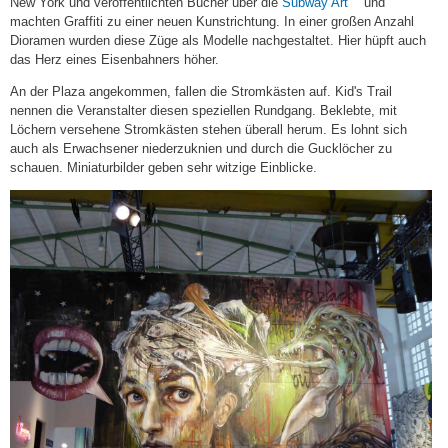
(link
New York und veröffentlichten Bücher über die
Subway Art
und
is
machten Graffiti zu einer neuen Kunstrichtung. In einer großen Anzahl
external)
Dioramen wurden diese Züge als Modelle nachgestaltet. Hier hüpft auch
das Herz eines Eisenbahners höher.
An der Plaza angekommen, fallen die Stromkästen auf. Kid's Trail
nennen die Veranstalter diesen speziellen Rundgang. Beklebte, mit
Löchern versehene Stromkästen stehen überall herum. Es lohnt sich
auch als Erwachsener niederzuknien und durch die Gucklöcher zu
schauen. Miniaturbilder geben sehr witzige Einblicke.