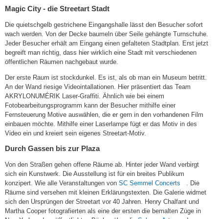
Magic City - die Streetart Stadt
Die quietschgelb gestrichene Eingangshalle lässt den Besucher sofort
wach werden. Von der Decke baumeln über Seile gehängte Turnschuhe.
Jeder Besucher erhält am Eingang einen gefalteten Stadtplan. Erst jetzt
begreift man richtig, dass hier wirklich eine Stadt mit verschiedenen
öffentlichen Räumen nachgebaut wurde.
Der erste Raum ist stockdunkel. Es ist, als ob man ein Museum betritt.
An der Wand riesige Videointallationen. Hier präsentiert das Team
AKRYLONUMÉRIK Laser-Graffiti. Ähnlich wie bei einem
Fotobearbeitungsprogramm kann der Besucher mithilfe einer
Fernsteuerung Motive auswählen, die er gern in den vorhandenen Film
einbauen möchte. Mithilfe einer Laserlampe fügt er das Motiv in des
Video ein und kreiert sein eigenes Streetart-Motiv.
Durch Gassen bis zur Plaza
Von den Straßen gehen offene Räume ab. Hinter jeder Wand verbirgt
sich ein Kunstwerk. Die Ausstellung ist für ein breites Publikum
(link
konzipert. Wie alle Veranstaltungen von
SC Semmel Concerts
. Die
is
Räume sind versehen mit kleinen Erklärungstexten. Die Galerie widmet
external)
sich den Ursprüngen der Streetart vor 40 Jahren. Henry Chalfant und
Martha Cooper fotografierten als eine der ersten die bemalten Züge in