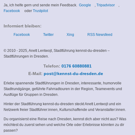
(link
(link
Ja, ich helfe gern und sende mein Feedback.
Google
,
Tripadvisor
,
(link
(link
is
is
Facebook
oder
Trustpilot
is
is
external)
external)
external)
external)
Informiert bleiben:
Facebook
Twitter
Xing
RSS Newsfeed
© 2010 - 2025, Anett Lentwojt, Stadtführung kennst-du-dresden –
Stadtführungen in Dresden.
Telefon:
0176 60880881
(link
E-Mail:
post@kennst-du-dresden.de
sends
Erlebe spannende Stadtführungen in Dresden, interessante, humorvolle
e-
Stadtrundgänge, geführte Fahrradtouren in der Region, Teamevents und
mail)
Ausflüge für Gruppen in Dresden.
Hinter der Stadtführung kennst-du-dresden steckt Anett Lentwojt und ein
Netzwerk freier Stadtführer:innen, Kulturschaffende und Veranstalter:innen.
Du organisierst eine Reise nach Dresden, kennst dich aber nicht aus? Was
möchtest du zuerst sehen und welche Orte oder Erlebnisse könnten zu dir
passen?