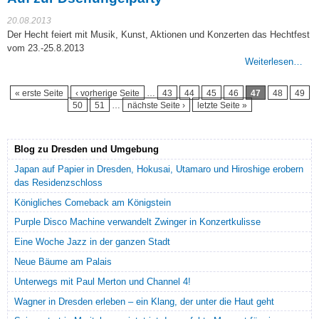
20.08.2013
Der Hecht feiert mit Musik, Kunst, Aktionen und Konzerten das Hechtfest
vom 23.-25.8.2013
Weiterlesen…
Seiten
« erste Seite
‹ vorherige Seite
…
43
44
45
46
47
48
49
50
51
…
nächste Seite ›
letzte Seite »
Blog zu Dresden und Umgebung
Japan auf Papier in Dresden, Hokusai, Utamaro und Hiroshige erobern
das Residenzschloss
Königliches Comeback am Königstein
Purple Disco Machine verwandelt Zwinger in Konzertkulisse
Eine Woche Jazz in der ganzen Stadt
Neue Bäume am Palais
Unterwegs mit Paul Merton und Channel 4!
Wagner in Dresden erleben – ein Klang, der unter die Haut geht