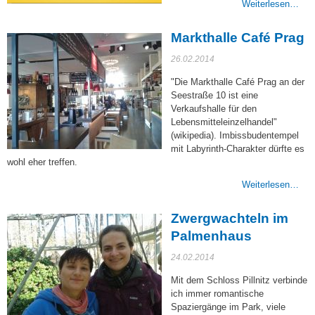
Weiterlesen…
Markthalle Café Prag
26.02.2014
"Die Markthalle Café Prag an der
Seestraße 10 ist eine
Verkaufshalle für den
Lebensmitteleinzelhandel"
(wikipedia). Imbissbudentempel
mit Labyrinth-Charakter dürfte es
wohl eher treffen.
Weiterlesen…
Zwergwachteln im
Palmenhaus
24.02.2014
Mit dem Schloss Pillnitz verbinde
ich immer romantische
Spaziergänge im Park, viele