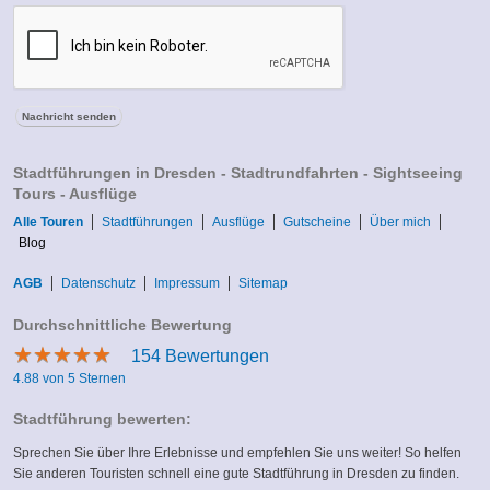
Stadtführungen in Dresden - Stadtrundfahrten - Sightseeing
Tours - Ausflüge
Alle Touren
Stadtführungen
Ausflüge
Gutscheine
Über mich
Blog
AGB
Datenschutz
Impressum
Sitemap
Durchschnittliche Bewertung
★
★
★
★
★
★
★
★
★
★
154
Bewertungen
4.88 von 5 Sternen
Stadtführung bewerten:
Sprechen Sie über Ihre Erlebnisse und empfehlen Sie uns weiter! So helfen
Sie anderen Touristen schnell eine gute Stadtführung in Dresden zu finden.