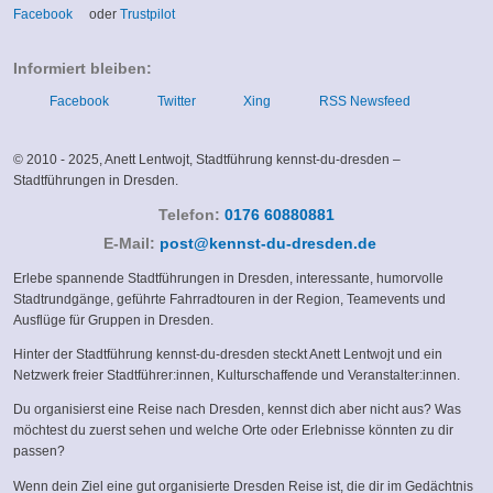
(link
(link
is
is
Facebook
oder
Trustpilot
is
is
external)
external)
external)
external)
Informiert bleiben:
Facebook
Twitter
Xing
RSS Newsfeed
© 2010 - 2025, Anett Lentwojt, Stadtführung kennst-du-dresden –
Stadtführungen in Dresden.
Telefon:
0176 60880881
(link
E-Mail:
post@kennst-du-dresden.de
sends
Erlebe spannende Stadtführungen in Dresden, interessante, humorvolle
e-
Stadtrundgänge, geführte Fahrradtouren in der Region, Teamevents und
mail)
Ausflüge für Gruppen in Dresden.
Hinter der Stadtführung kennst-du-dresden steckt Anett Lentwojt und ein
Netzwerk freier Stadtführer:innen, Kulturschaffende und Veranstalter:innen.
Du organisierst eine Reise nach Dresden, kennst dich aber nicht aus? Was
möchtest du zuerst sehen und welche Orte oder Erlebnisse könnten zu dir
passen?
Wenn dein Ziel eine gut organisierte Dresden Reise ist, die dir im Gedächtnis