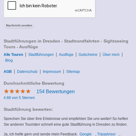
Stadtführungen in Dresden - Stadtrundfahrten - Sightseeing
Tours - Ausflüge
Alle Touren
Stadtführungen
Ausflüge
Gutscheine
Über mich
Blog
AGB
Datenschutz
Impressum
Sitemap
Durchschnittliche Bewertung
★
★
★
★
★
★
★
★
★
★
154
Bewertungen
4.88 von 5 Sternen
Stadtführung bewerten:
Sprechen Sie über Ihre Erlebnisse und empfehlen Sie uns weiter! So helfen
Sie anderen Touristen schnell eine gute Stadtführung in Dresden zu finden.
(link
(link
Ja, ich helfe gern und sende mein Feedback.
Google
,
Tripadvisor
,