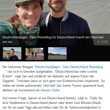
Filmaufnahmen in Dresden Neustadt
© KDD
Der bekannte Blogger "
Deutschlandjäger - Dein Deutschland Reiseblog
(link
" hat sich in Dresden aufgehalten. “Deutschland hat viele schöne
is
Ecken". sagt Jan und entdeckt am liebsten auf eigene Faust die
external)
Gegend. Trotzdem lässt er sich gern von Einheimischen inspirieren. So
trafen wir beide aufeinender. Und weil Jan meine Touren spannend fand,
(link
drehten wir kurzerhand ein
kleines Video
.
is
Auf meine Frage, warum er nur Deutschland bereist, sagt er: "
Falls Du
external)
eine Städtereise in Deutschland planst oder einen Last-Minute-Urlaub,
um für ein paar Tage abzuschalten oder Du dir Sehenswürdigkeiten in