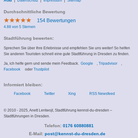
AGB
Datenschutz
Impressum
Sitemap
Durchschnittliche Bewertung
★
★
★
★
★
★
★
★
★
★
154
Bewertungen
4.88 von 5 Sternen
Stadtführung bewerten:
Sprechen Sie über Ihre Erlebnisse und empfehlen Sie uns weiter! So helfen
Sie anderen Touristen schnell eine gute Stadtführung in Dresden zu finden.
(link
(link
Ja, ich helfe gern und sende mein Feedback.
Google
,
Tripadvisor
,
(link
(link
is
is
Facebook
oder
Trustpilot
is
is
external)
external)
external)
external)
Informiert bleiben:
Facebook
Twitter
Xing
RSS Newsfeed
© 2010 - 2025, Anett Lentwojt, Stadtführung kennst-du-dresden –
Stadtführungen in Dresden.
Telefon:
0176 60880881
(link
E-Mail:
post@kennst-du-dresden.de