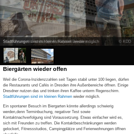
Stadtführung Architektur am Kulturpalst Dresden
© KDD
Biergärten wieder offen
Weil die Corona-Inzidenzzahlen seit Tagen stabil unter 100 liegen, dürfen
die Restaurants und Cafés in Dresden ihre Außenbereiche öffnen. Einige
Dresdner nutzen das und trinken ihren Kaffee unterm Regenschirm.
Stadtführungen sind im kleinen Rahmen
wieder möglich.
Ein spontaner Besuch im Biergarten könnte allerdings schwierig
werden,denn Terminbuchung, negativer Test sowie
Kontaktnachverfolgung sind Voraussetzung. Etwas einfacher wird es,
sich mit Freunden zu treffen. Die Kontaktbeschränkungen werden
gelockert, Fitnessstudios, Campingplätze und Ferienwohnungen öffnen