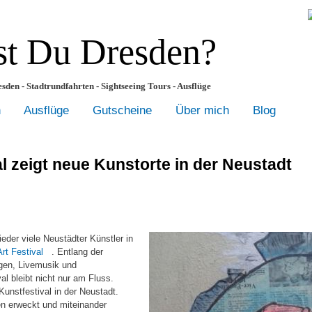
t Du Dresden?
sden - Stadtrundfahrten - Sightseeing Tours - Ausflüge
n
Ausflüge
Gutscheine
Über mich
Blog
al zeigt neue Kunstorte in der Neustadt
der viele Neustädter Künstler in
(link
rt Festival
. Entlang der
is
ngen, Livemusik und
external)
l bleibt nicht nur am Fluss.
Kunstfestival in der Neustadt.
n erweckt und miteinander