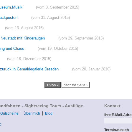
Museum.Musik
(vom 3. September 2015)
ruckposter!
(vom 31. August 2015)
(vom 13. August 2015)
e Neustadt mit Kinderaugen
(vom 29. September 2015)
nung und Chaos
(vom 19. Oktober 2015)
(vom 18. Dezember 2015)
 zurück in Gemäldegalerie Dresden
(vom 20. Januar 2016)
1 von 2
nächste Seite ›
undfahrten - Sightseeing Tours - Ausflüge
Kontakt:
Gutscheine
Über mich
Blog
Ihre E-Mail-Adr
p
Terminwunsch