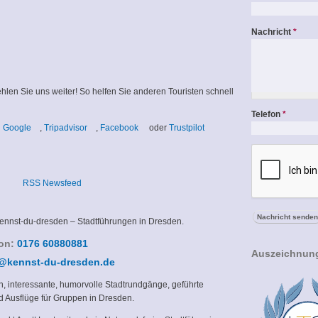
Nachricht
*
len Sie uns weiter! So helfen Sie anderen Touristen schnell
Telefon
*
(link
(link
(link
(link
.
Google
,
Tripadvisor
,
Facebook
oder
Trustpilot
is
is
is
is
external)
external)
external)
external)
RSS Newsfeed
 kennst-du-dresden – Stadtführungen in Dresden.
fon:
0176 60880881
Auszeichnun
(link
@kennst-du-dresden.de
sends
, interessante, humorvolle Stadtrundgänge, geführte
e-
d Ausflüge für Gruppen in Dresden.
mail)