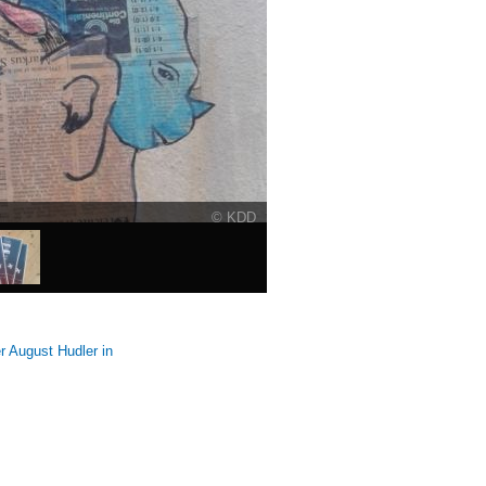
© KDD
© KDD
r August Hudler in