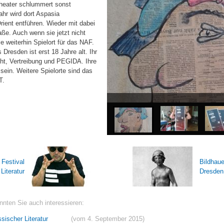
heater schlummert sonst
hr wird dort Aspasia
rient entführen. Wieder mit dabei
aße. Auch wenn sie jetzt nicht
ie weiterhin Spielort für das NAF.
Dresden ist erst 18 Jahre alt. Ihr
cht, Vertreibung und PEGIDA. Ihre
sein. Weitere Spielorte sind das
T.
4. Neustadt Art Festival
- Festival
Bildhaue
Literatur
Dresden
nten Sie auch interessieren:
ssischer Literatur
(vom 4. September 2015)