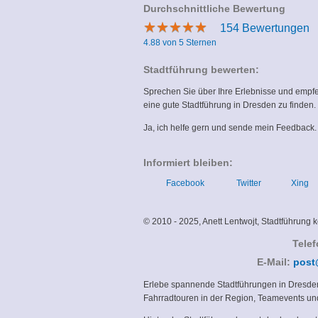
Durchschnittliche Bewertung
★
★
★
★
★
★
★
★
★
★
154
Bewertungen
4.88 von 5 Sternen
Stadtführung bewerten:
Sprechen Sie über Ihre Erlebnisse und empfeh
eine gute Stadtführung in Dresden zu finden.
Ja, ich helfe gern und sende mein Feedback
Informiert bleiben:
Facebook
Twitter
Xing
© 2010 - 2025, Anett Lentwojt, Stadtführung
Tele
E-Mail:
post
Erlebe spannende Stadtführungen in Dresden
Fahrradtouren in der Region, Teamevents un