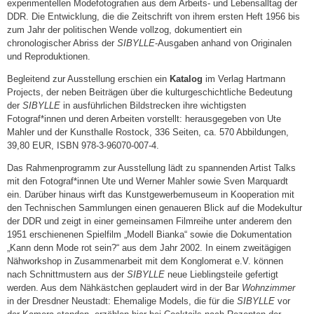
experimentellen Modefotografien aus dem Arbeits- und Lebensalltag der
DDR. Die Entwicklung, die die Zeitschrift von ihrem ersten Heft 1956 bis
zum Jahr der politischen Wende vollzog, dokumentiert ein
chronologischer Abriss der
SIBYLLE
-Ausgaben anhand von Originalen
und Reproduktionen.
Begleitend zur Ausstellung erschien ein
Katalog
im Verlag Hartmann
Projects, der neben Beiträgen über die kulturgeschichtliche Bedeutung
der
SIBYLLE
in ausführlichen Bildstrecken ihre wichtigsten
Fotograf*innen und deren Arbeiten vorstellt: herausgegeben von Ute
Mahler und der Kunsthalle Rostock, 336 Seiten, ca. 570 Abbildungen,
39,80 EUR, ISBN 978-3-96070-007-4.
Das Rahmenprogramm zur Ausstellung lädt zu spannenden Artist Talks
mit den Fotograf*innen Ute und Werner Mahler sowie Sven Marquardt
ein. Darüber hinaus wirft das Kunstgewerbemuseum in Kooperation mit
den Technischen Sammlungen einen genaueren Blick auf die Modekultur
der DDR und zeigt in einer gemeinsamen Filmreihe unter anderem den
1951 erschienenen Spielfilm „Modell Bianka“ sowie die Dokumentation
„Kann denn Mode rot sein?“ aus dem Jahr 2002. In einem zweitägigen
Nähworkshop in Zusammenarbeit mit dem Konglomerat e.V. können
nach Schnittmustern aus der
SIBYLLE
neue Lieblingsteile gefertigt
werden. Aus dem Nähkästchen geplaudert wird in der Bar
Wohnzimmer
in der Dresdner Neustadt: Ehemalige Models, die für die
SIBYLLE
vor