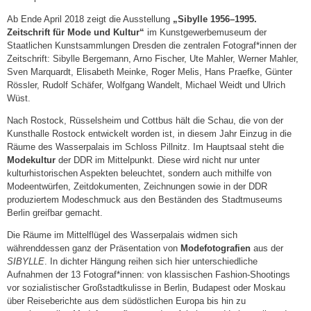
Ab Ende April 2018 zeigt die Ausstellung
„Sibylle 1956–1995.
Zeitschrift für Mode und Kultur“
im Kunstgewerbemuseum der
Staatlichen Kunstsammlungen Dresden die zentralen Fotograf*innen der
Zeitschrift: Sibylle Bergemann, Arno Fischer, Ute Mahler, Werner Mahler,
Sven Marquardt, Elisabeth Meinke, Roger Melis, Hans Praefke, Günter
Rössler, Rudolf Schäfer, Wolfgang Wandelt, Michael Weidt und Ulrich
Wüst.
Nach Rostock, Rüsselsheim und Cottbus hält die Schau, die von der
Kunsthalle Rostock entwickelt worden ist, in diesem Jahr Einzug in die
Räume des Wasserpalais im Schloss Pillnitz. Im Hauptsaal steht die
Modekultur
der DDR im Mittelpunkt. Diese wird nicht nur unter
kulturhistorischen Aspekten beleuchtet, sondern auch mithilfe von
Modeentwürfen, Zeitdokumenten, Zeichnungen sowie in der DDR
produziertem Modeschmuck aus den Beständen des Stadtmuseums
Berlin greifbar gemacht.
Die Räume im Mittelflügel des Wasserpalais widmen sich
währenddessen ganz der Präsentation von
Modefotografien
aus der
SIBYLLE
. In dichter Hängung reihen sich hier unterschiedliche
Aufnahmen der 13 Fotograf*innen: von klassischen Fashion-Shootings
vor sozialistischer Großstadtkulisse in Berlin, Budapest oder Moskau
über Reiseberichte aus dem südöstlichen Europa bis hin zu