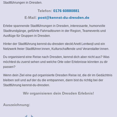
Stadtführungen in Dresden.
Telefon:
0176 60880881
(link
E-Mail:
post@kennst-du-dresden.de
sends
Erlebe spannende Stadtführungen in Dresden, interessante, humorvolle
e-
Stadtrundgänge, geführte Fahrradtouren in der Region, Teamevents und
mail)
Ausflüge für Gruppen in Dresden.
Hinter der Stadtführung kennst-du-dresden steckt Anett Lentwojt und ein
Netzwerk freier Stadtführer:innen, Kulturschaffende und Veranstalter:innen.
Du organisierst eine Reise nach Dresden, kennst dich aber nicht aus? Was
möchtest du zuerst sehen und welche Orte oder Erlebnisse könnten zu dir
passen?
Wenn dein Ziel eine gut organisierte Dresden Reise ist, die dir im Gedächtnis
bleiben soll und auf der du die entspannen, dann bist du richtig bei der
Stadtführung kennst-du-dresden.
Wir organisieren dein Dresden Erlebnis!
Auszeichnung: