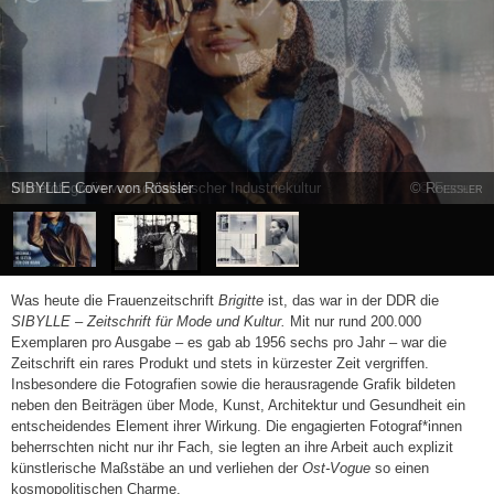
Modefotografie vor sozialistischer Industriekultur
© Fischer
Was heute die Frauenzeitschrift
Brigitte
ist, das war in der DDR die
SIBYLLE – Zeitschrift für Mode und Kultur.
Mit nur rund 200.000
Exemplaren pro Ausgabe – es gab ab 1956 sechs pro Jahr – war die
Zeitschrift ein rares Produkt und stets in kürzester Zeit vergriffen.
Insbesondere die Fotografien sowie die herausragende Grafik bildeten
neben den Beiträgen über Mode, Kunst, Architektur und Gesundheit ein
entscheidendes Element ihrer Wirkung. Die engagierten Fotograf*innen
beherrschten nicht nur ihr Fach, sie legten an ihre Arbeit auch explizit
künstlerische Maßstäbe an und verliehen der
Ost-Vogue
so einen
kosmopolitischen Charme.