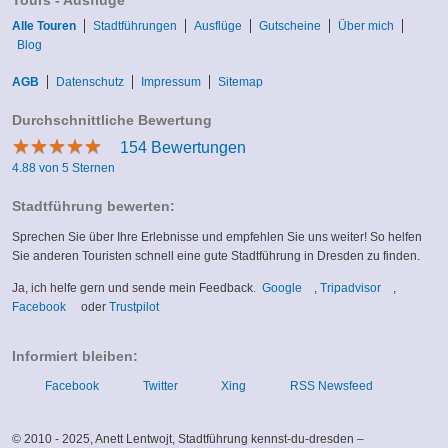
Tours - Ausflüge
Alle Touren
Stadtführungen
Ausflüge
Gutscheine
Über mich
Blog
AGB
Datenschutz
Impressum
Sitemap
Durchschnittliche Bewertung
★
★
★
★
★
★
★
★
★
★
154
Bewertungen
4.88 von 5 Sternen
Stadtführung bewerten:
Sprechen Sie über Ihre Erlebnisse und empfehlen Sie uns weiter! So helfen
Sie anderen Touristen schnell eine gute Stadtführung in Dresden zu finden.
(link
(link
Ja, ich helfe gern und sende mein Feedback.
Google
,
Tripadvisor
,
(link
(link
is
is
Facebook
oder
Trustpilot
is
is
external)
external)
external)
external)
Informiert bleiben:
Facebook
Twitter
Xing
RSS Newsfeed
© 2010 - 2025, Anett Lentwojt, Stadtführung kennst-du-dresden –